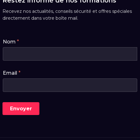
Restez informé de nos formations
Recevez nos actualités, conseils sécurité et offres spéciales
directement dans votre boîte mail.
E
Nom
*
m
a
i
l
*
E
Email
*
m
a
i
l
Envoyer