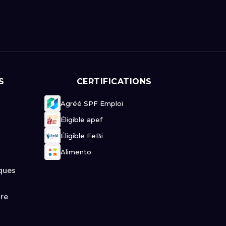
S
CERTIFICATIONS
Agréé SPF Emploi
Éligible apef
Éligible FeBi
Alimento
ques
tre