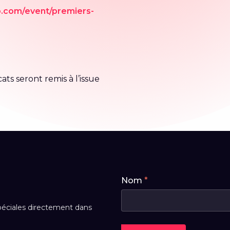
o.com/event/premiers-
ats seront remis à l’issue
N
Nom
*
o
m
*
spéciales directement dans
*