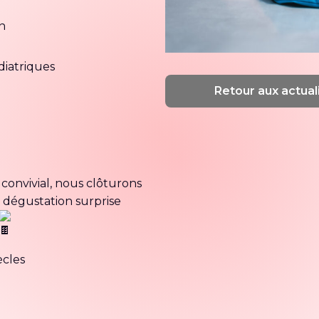
n
diatriques
Retour aux actual
onvivial, nous clôturons
e dégustation surprise
ècles