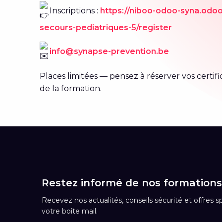
Inscriptions :
https://niboo-odoo-syna.odo
secours-pediatriques-5/register
info@synapse-prevention.be
Places limitées — pensez à réserver vos certific
de la formation.
Restez informé de nos formations
Recevez nos actualités, conseils sécurité et offres 
votre boîte mail.